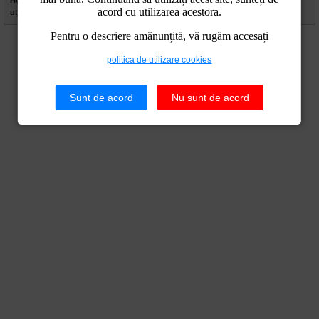
Home
|
Contact
|
Site Map
|
Termeni Legali
|
Politica de
acord cu utilizarea acestora.
utilizare cookies
|
Politica de confidentialitate
Pentru o descriere amănunțită, vă rugăm accesați
politica de utilizare cookies
Sunt de acord
Nu sunt de acord