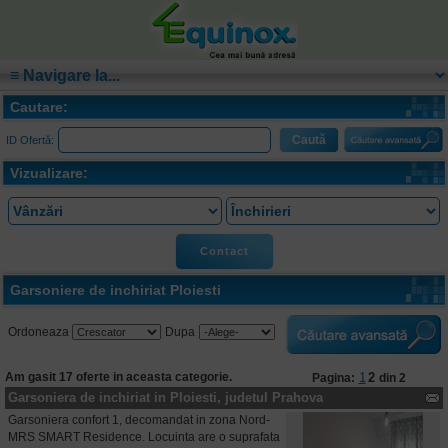
Cautare:
ID Ofertă:
Vizualizare:
Contact
Garsoniere de inchiriat Ploiesti
Ordoneaza
Dupa
Am gasit 17 oferte in aceasta categorie.
1
2
Pagina:
din 2
Garsoniera de inchiriat in Ploiesti, judetul Prahova
Garsoniera confort 1, decomandat in zona Nord-
MRS SMART Residence. Locuinta are o suprafata