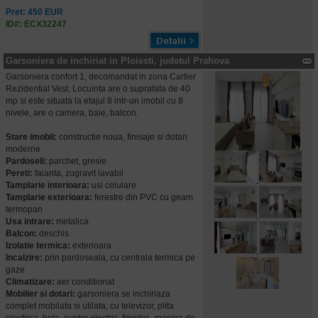
Pret: 450 EUR
ID#: ECX32247
Garsoniera de inchiriat in Ploiesti, judetul Prahova
Garsoniera confort 1, decomandat in zona Cartier
Rezidential Vest. Locuinta are o suprafata de 40
mp si este situata la etajul 8 intr-un imobil cu 8
nivele, are o camera, baie, balcon.
Stare imobil:
constructie noua, finisaje si dotari
moderne
Pardoseli:
parchet, gresie
Pereti:
faianta, zugravit lavabil
Tamplarie interioara:
usi celulare
Tamplarie exterioara:
ferestre din PVC cu geam
termopan
Usa intrare:
metalica
Balcon:
deschis
Izolatie termica:
exterioara
Incalzire:
prin pardoseala, cu centrala termica pe
gaze
Climatizare:
aer conditionat
Mobilier si dotari:
garsoniera se inchiriaza
complet mobilata si utilata, cu televizor, plita