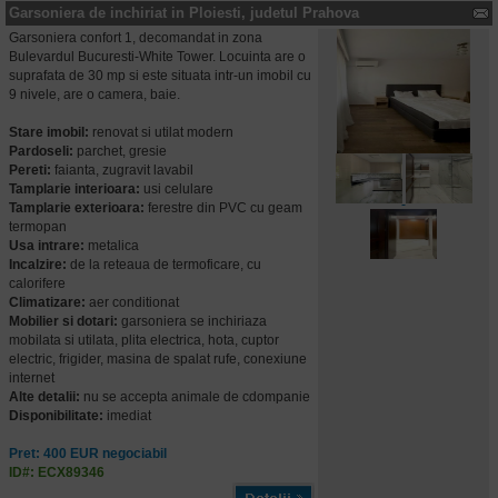
Garsoniera de inchiriat in Ploiesti, judetul Prahova
Garsoniera confort 1, decomandat in zona
Bulevardul Bucuresti-White Tower. Locuinta are o
suprafata de 30 mp si este situata intr-un imobil cu
9 nivele, are o camera, baie.
Stare imobil:
renovat si utilat modern
Pardoseli:
parchet, gresie
Pereti:
faianta, zugravit lavabil
Tamplarie interioara:
usi celulare
Tamplarie exterioara:
ferestre din PVC cu geam
termopan
Usa intrare:
metalica
Incalzire:
de la reteaua de termoficare, cu
calorifere
Climatizare:
aer conditionat
Mobilier si dotari:
garsoniera se inchiriaza
mobilata si utilata, plita electrica, hota, cuptor
electric, frigider, masina de spalat rufe, conexiune
internet
Alte detalii:
nu se accepta animale de cdompanie
Disponibilitate:
imediat
Pret: 400 EUR negociabil
ID#: ECX89346