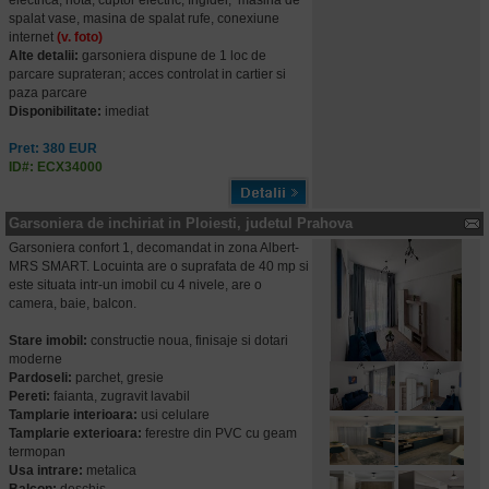
electrica, hota, cuptor electric, frigider, masina de
spalat vase, masina de spalat rufe, conexiune
internet
(v. foto)
Alte detalii:
garsoniera dispune de 1 loc de
parcare suprateran; acces controlat in cartier si
paza parcare
Disponibilitate:
imediat
Pret: 380 EUR
ID#: ECX34000
Garsoniera de inchiriat in Ploiesti, judetul Prahova
Garsoniera confort 1, decomandat in zona Albert-
MRS SMART. Locuinta are o suprafata de 40 mp si
este situata intr-un imobil cu 4 nivele, are o
camera, baie, balcon.
Stare imobil:
constructie noua, finisaje si dotari
moderne
Pardoseli:
parchet, gresie
Pereti:
faianta, zugravit lavabil
Tamplarie interioara:
usi celulare
Tamplarie exterioara:
ferestre din PVC cu geam
termopan
Usa intrare:
metalica