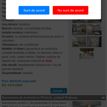
moderne
(la prima utilizare)
Pardoseli:
parchet, gresie
Pereti:
faianta, zugravit lavabil
Sunt de acord
Nu sunt de acord
Tamplarie interioara:
usi celulare
Tamplarie exterioara:
ferestre din PVC cu geam
termopan
Usa intrare:
metalica
Balcon:
deschis, cu suprafata de 9mp
Izolatie termica:
exterioara
Incalzire:
cu centrala termica proprie pe gaze si
calorifere
Climatizare:
aer conditionat
Mobilier si dotari:
garsoniera se inchiriaza
complet mobilata si utilata, cu televizor, plita cu
gaze, hota, cuptor electric, frigider, masina de
spalat rufe, conexiune internet
(v. foto)
Alte detalii:
apartamentul dispune de 1 loc de
parcare destinat
Disponibilitate:
imediat
Pret: 400 EUR negociabil
ID#: ECX13583
Garsoniera de inchiriat in Ploiesti, judetul Prahova
Garsoniera confort 1, decomandata in zona Albert-