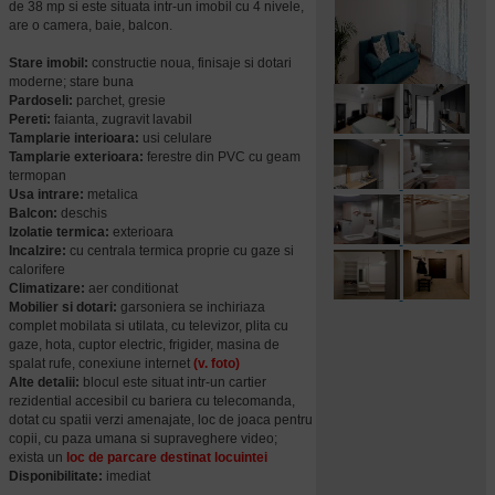
de 38 mp si este situata intr-un imobil cu 4 nivele,
are o camera, baie, balcon.
Stare imobil:
constructie noua, finisaje si dotari
moderne; stare buna
Pardoseli:
parchet, gresie
Pereti:
faianta, zugravit lavabil
Tamplarie interioara:
usi celulare
Tamplarie exterioara:
ferestre din PVC cu geam
termopan
Usa intrare:
metalica
Balcon:
deschis
Izolatie termica:
exterioara
Incalzire:
cu centrala termica proprie cu gaze si
calorifere
Climatizare:
aer conditionat
Mobilier si dotari:
garsoniera se inchiriaza
complet mobilata si utilata, cu televizor, plita cu
gaze, hota, cuptor electric, frigider, masina de
spalat rufe, conexiune internet
(v. foto)
Alte detalii:
blocul este situat intr-un cartier
rezidential accesibil cu bariera cu telecomanda,
dotat cu spatii verzi amenajate, loc de joaca pentru
copii, cu paza umana si supraveghere video;
exista un
loc de parcare destinat locuintei
Disponibilitate:
imediat