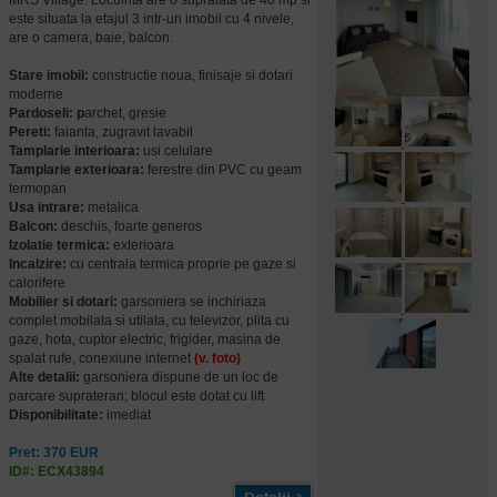
MRS Village. Locuinta are o suprafata de 40 mp si
este situata la etajul 3 intr-un imobil cu 4 nivele,
are o camera, baie, balcon.
Stare imobil:
constructie noua, finisaje si dotari
moderne
Pardoseli: p
archet, gresie
Pereti:
faianta, zugravit lavabil
Tamplarie interioara:
usi celulare
Tamplarie exterioara:
ferestre din PVC cu geam
termopan
Usa intrare:
metalica
Balcon:
deschis, foarte generos
Izolatie termica:
exterioara
Incalzire:
cu centrala termica proprie pe gaze si
calorifere
Mobilier si dotari:
garsoniera se inchiriaza
complet mobilata si utilata, cu televizor, plita cu
gaze, hota, cuptor electric, frigider, masina de
spalat rufe, conexiune internet
(v. foto)
Alte detalii:
garsoniera dispune de un loc de
parcare suprateran; blocul este dotat cu lift
Disponibilitate:
imediat
Pret: 370 EUR
ID#: ECX43894