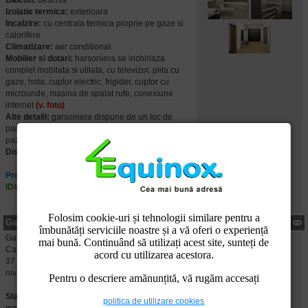
Balcon:
deschis
Izolatie termica:
exterioara
Incalzire:
cu centrala termica proprie pe gaze si
calorifere
Climatizare:
aer conditionat
Mobilier si dotari:
harsoniera se inchiriaza
complet mobilata si utilata, cu televizor, plita cu
gaze, hota, cuptor electric, frigider, cuptor cu
microunde, masina de spalat rufe, conexiune
internet
(v. foto)
Alte detalii:
garsoniera dispune de un loc de
parcare rezervat-complexul rezidential dispune de
paza nonstop
Disponibilitate:
imediat
Pret: 450 EUR
ID#: ECX75744
Folosim cookie-uri și tehnologii similare pentru a
Garsoniera de inchiriat in Ploiesti, judetul Prahova
îmbunătăți serviciile noastre și a vă oferi o experiență
Garsoniera confort 1, decomandat in zona Nord-
mai bună. Continuând să utilizați acest site, sunteți de
Cartier MRS Village. Locuinta are o suprafata de
acord cu utilizarea acestora.
37 mp si este situata la etajul 2 intr-un imobil cu 4
nivele, are o camera, baie, balcon.
Pentru o descriere amănunțită, vă rugăm accesați
Stare imobil:
constructie noua, finisaje si dotari
politica de utilizare cookies