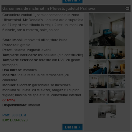
Garsoniera de inchiriat in Ploiesti, judetul Prahova
Garsoniera confort 1, semidecomandata in zona
Ultracentral- Mc Donald's. Locuinta are o suprafata
de 27 mp si este situata la etajul 2 intr-un imobil cu
6 nivele, are o camera, baie, balcon.
Stare imobil:
renovat si utilat; stare buna
Pardoseli:
gresie
Pereti:
faianta, zugravit lavabil
Tamplarie interioara:
usi celulare (din constructie)
Tamplarie exterioara:
ferestre din PVC cu geam
termopan
Usa intrare:
metalica
Incalzire:
de la reteaua de termoficare, cu
calorifere
Mobilier si dotari:
garsoniera se inchiriaza
mobilata si utilata, cu televizor, aragaz cu cuptor,
frigider, masina de spalat rufe, conexiune internet
(v. foto)
Disponibilitate:
imediat
Pret: 300 EUR
ID#: ECX40923