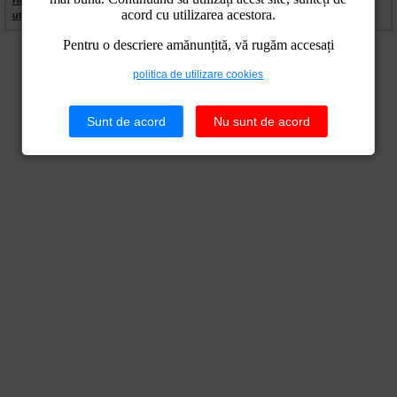
Home
|
Contact
|
Site Map
|
Termeni Legali
|
Politica de
acord cu utilizarea acestora.
utilizare cookies
|
Politica de confidentialitate
Pentru o descriere amănunțită, vă rugăm accesați
politica de utilizare cookies
Sunt de acord
Nu sunt de acord