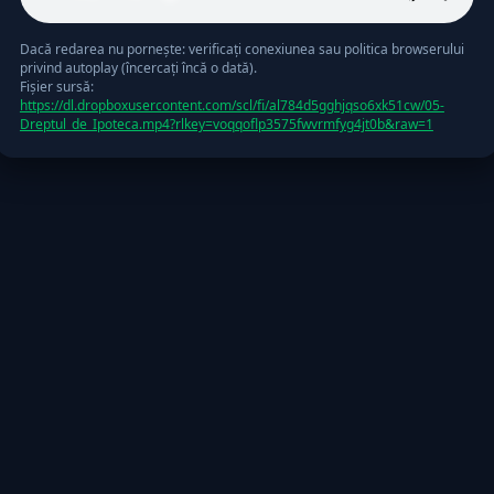
Dacă redarea nu pornește: verificați conexiunea sau politica browserului
privind autoplay (încercați încă o dată).
Fişier sursă:
https://dl.dropboxusercontent.com/scl/fi/al784d5gghjqso6xk51cw/05-
Dreptul_de_Ipoteca.mp4?rlkey=voqqoflp3575fwvrmfyg4jt0b&raw=1