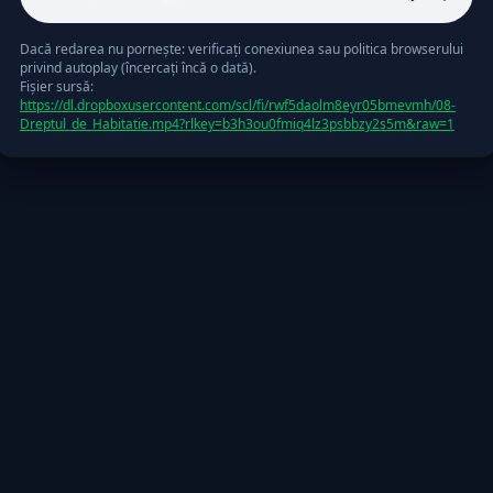
Dacă redarea nu pornește: verificați conexiunea sau politica browserului
privind autoplay (încercați încă o dată).
Fişier sursă:
https://dl.dropboxusercontent.com/scl/fi/rwf5daolm8eyr05bmevmh/08-
Dreptul_de_Habitatie.mp4?rlkey=b3h3ou0fmiq4lz3psbbzy2s5m&raw=1