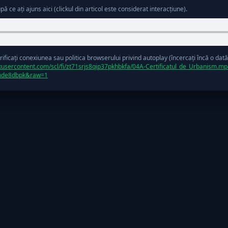
ce ați ajuns aici (clickul din articol este considerat interacțiune).
ficați conexiunea sau politica browserului privind autoplay (încercați încă o dată
oxusercontent.com/scl/fi/zt71srjs8qip37pkhbkfa/04A-Certificatul_de_Urbanism.mp
mde8dbpk&raw=1