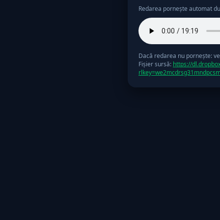
Redarea pornește automat după 
Dacă redarea nu pornește: veri
Fişier sursă:
https://dl.dropb
rlkey=we2mcdrsg31mndpcs