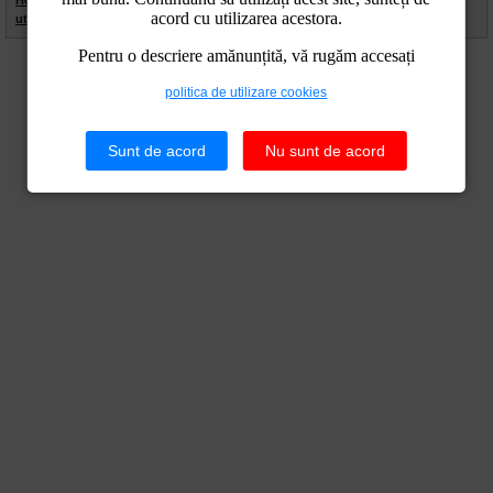
Home
|
Contact
|
Site Map
|
Termeni Legali
|
Politica de
acord cu utilizarea acestora.
utilizare cookies
|
Politica de confidentialitate
Pentru o descriere amănunțită, vă rugăm accesați
politica de utilizare cookies
Sunt de acord
Nu sunt de acord