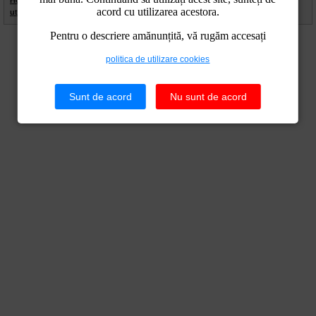
Home
|
Contact
|
Site Map
|
Termeni Legali
|
Politica de
acord cu utilizarea acestora.
utilizare cookies
|
Politica de confidentialitate
Pentru o descriere amănunțită, vă rugăm accesați
politica de utilizare cookies
Sunt de acord
Nu sunt de acord