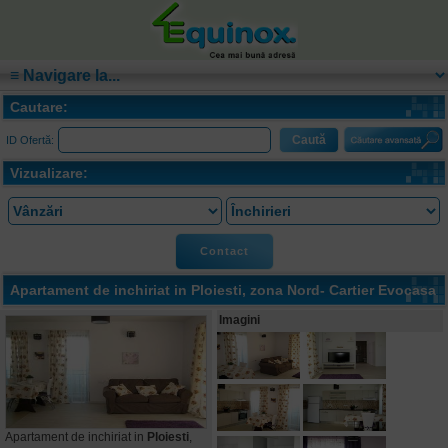
Cautare:
ID Ofertă:
Vizualizare:
Contact
Apartament de inchiriat in
Ploiesti
, zona Nord- Cartier Evocasa
Imagini
Apartament de inchiriat in
Ploiesti
,