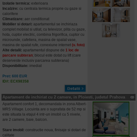
Izolatie termica:
exterioara
Incalzire:
cu centrala termica proprie cu gaze si
calorifere
Climatizare:
aer conditionat
Mobilier si dotari:
apartamentul se inchiriaza
complet mobilat si utilat, cu televizor, plita cu gaze,
hota, cuptor electric, combina frigorifica, cuptor cu
microunde, cafetiera, masina de spalat vase,
masina de spalat rufe, conexiune internet
(v. foto)
Alte detalii:
apartamentul dispune de
1 loc de
parcare subteran
; blocul este dotat cu lift (care
deserveste inclusiv parcarea subterana)
Disponibilitate:
imediat
Pret: 600 EUR
ID#: ECX98358
Apartament de inchiriat cu 2 camere, in Ploiesti, judetul Prahova
Apartament confort 1, decomandata in zona Albert-
MRS Village. Locuinta are o suprafata de 52 mp si
este situata la etajul 4 intr-un imobil cu 5 nivele,
are 2 camere, baie, balcon.
Stare imobil:
constructie noua, finisaje si dotari de
calitate