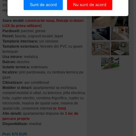
Cartier MRS Gradinile. Locuinta are o suprafata de
Sunt de acord
Nu sunt de acord
55 mp si este situata la etajul 5 intr-un imobil cu 9
nivele, are 2 camere, baie, balcon.
Stare imobil:
constructie noua, finisaje si dotari
LUX (la prima utilizare)
Pardoseli:
parchet, gresie
Pereti:
faianta, zugravit lavabil, tapet
Tamplarie interioara:
usi celulare
Tamplarie exterioara:
ferestre din PVC cu geam
termopan
Usa intrare:
metalica
Balcon:
deschis
Izolatie termica:
exterioara
Incalzire:
prin pardoseala, cu centrala termica pe
gaze
Climatizare:
aer conditionat
Mobilier si dotari:
apartamentul se inchiriaza
complet mobilat si utilat, cu televizor, plita electrica,
hota, cuptor electric, combina frigorifica, cuptor cu
microunde, masina de spalat vase,
masina de
spalat rufe, conexiune internet
(v. foto)
Alte detalii:
apartamentul dispune de
1 loc de
parcare propriu
Disponibilitate:
imediat
Pret: 670 EUR