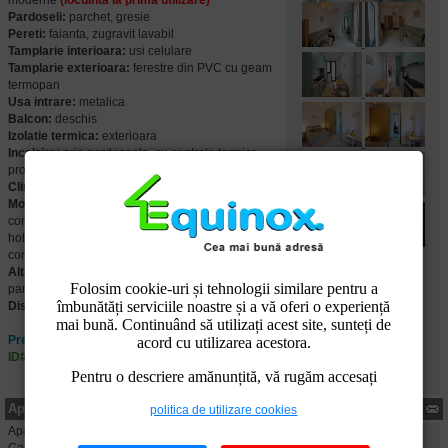
moderne
(locuinta la prima utilizare)
Pardoseli:
parchet, gresie
Pereti:
faianta, zugravit lavabil
Tamplarie interioara:
usi celulare
Tamplarie exterioara:
ferestre din PVC cu geam
termopan
Usa intrare:
metalica
Balcon:
deschis
Izolatie termica:
exterioara
Incalzire:
prin pardoseala, cu centrala termica
proprie pe gaze
Climatizare:
aer conditionat
Mobilier si dotari:
apartamentul se inchiriaza
complet mobilat si utilat, cu televizor, plita cu gaze,
hota, cuptor electric, frigider, masina de spalat rufe,
conexiune internet
(v. foto)
Alte detalii:
apartamentul dispune de 1 loc de
Folosim cookie-uri și tehnologii similare pentru a
parcare suprateran propriu
îmbunătăți serviciile noastre și a vă oferi o experiență
Disponibilitate:
imediat
mai bună. Continuând să utilizați acest site, sunteți de
Pret: 550 EUR
acord cu utilizarea acestora.
ID#: ECX70840
Pentru o descriere amănunțită, vă rugăm accesați
Apartament de inchiriat cu 2 camere, in Ploiesti, judetul Prahova
politica de utilizare cookies
Apartament confort 1, decomandat in zona Nord-