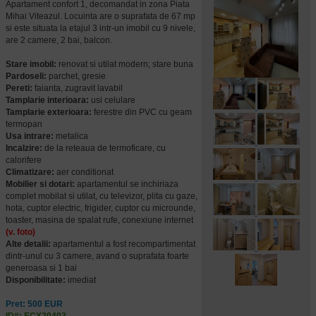
Apartament confort 1, decomandat in zona Piata
Mihai Viteazul. Locuinta are o suprafata de 67 mp
si este situata la etajul 3 intr-un imobil cu 9 nivele,
are 2 camere, 2 bai, balcon.
Stare imobil:
renovat si utilat modern; stare buna
Pardoseli:
parchet, gresie
Pereti:
faianta, zugravit lavabil
Tamplarie interioara:
usi celulare
Tamplarie exterioara:
ferestre din PVC cu geam
termopan
Usa intrare:
metalica
Incalzire:
de la reteaua de termoficare, cu
calorifere
Climatizare:
aer conditionat
Mobilier si dotari:
apartamentul se inchiriaza
complet mobilat si utilat, cu televizor, plita cu gaze,
hota, cuptor electric, frigider, cuptor cu microunde,
toaster, masina de spalat rufe, conexiune internet
(v. foto)
Alte detalii:
apartamentul a fost recompartimentat
dintr-unul cu 3 camere, avand o suprafata foarte
generoasa si 1 bai
Disponibilitate:
imediat
Pret: 500 EUR