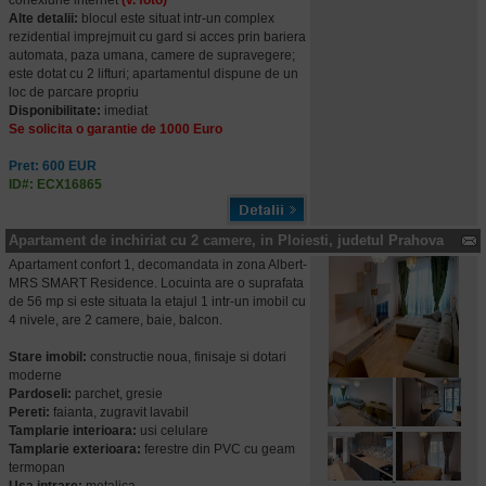
conexiune internet
(v. foto)
Alte detalii:
blocul este situat intr-un complex
rezidential imprejmuit cu gard si acces prin bariera
automata, paza umana, camere de supravegere;
este dotat cu 2 lifturi; apartamentul dispune de un
loc de parcare propriu
Disponibilitate:
imediat
Se solicita o garantie de 1000 Euro
Pret: 600 EUR
ID#: ECX16865
Apartament de inchiriat cu 2 camere, in Ploiesti, judetul Prahova
Apartament confort 1, decomandata in zona Albert-
MRS SMART Residence. Locuinta are o suprafata
de 56 mp si este situata la etajul 1 intr-un imobil cu
4 nivele, are 2 camere, baie, balcon.
Stare imobil:
constructie noua, finisaje si dotari
moderne
Pardoseli:
parchet, gresie
Pereti:
faianta, zugravit lavabil
Tamplarie interioara:
usi celulare
Tamplarie exterioara:
ferestre din PVC cu geam
termopan