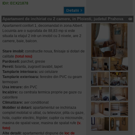
ID#: ECX21878
Apartament de inchiriat cu 2 camere, in Ploiesti, judetul Prahova
Apartament confort 1, decomandat in zona Albert.
Locuinta are o suprafata de 88,83 mp si este
situata la etajul 2 intr-un imobil cu 3 nivele, are 2
camere, baie, balcon.
Stare imobil:
constructie noua, finisaje si dotari de
calitate
(totul nou)
Pardoseli:
parchet, gresie
Pereti:
faianta, zugravit lavabil, tapet
Tamplarie interioara:
usi celulare
Tamplarie exterioara:
ferestre din PVC cu geam
termopan
Usa intrare:
din PVC
Incalzire:
cu centrala termica proprie pe gaze cu
calorifere
Climatizare:
aer conditionat
Mobilier si dotari:
apartamentul se inchiriaza
complet mobilat si utilat, cu televizor, plita cu gaze,
hota, cuptor electric, frigider, cuptor cu microunde,
masina de spalat vase, masina de spalat rufe
(v.
foto)
Alte detalii:
apartamentul dispune de
loc de