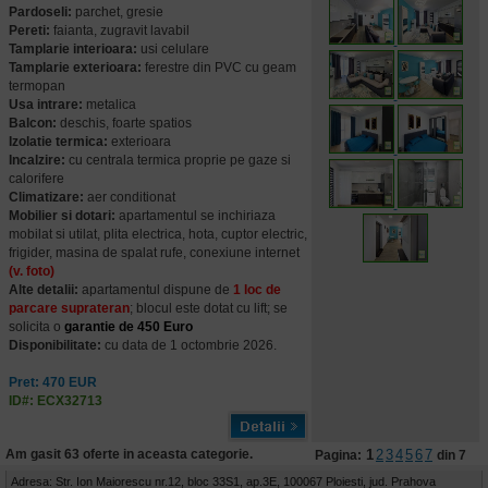
Pardoseli:
parchet, gresie
Pereti:
faianta, zugravit lavabil
Tamplarie interioara:
usi celulare
Tamplarie exterioara:
ferestre din PVC cu geam
termopan
Usa intrare:
metalica
Balcon:
deschis, foarte spatios
Izolatie termica:
exterioara
Incalzire:
cu centrala termica proprie pe gaze si
calorifere
Climatizare:
aer conditionat
Mobilier si dotari:
apartamentul se inchiriaza
mobilat si utilat, plita electrica, hota, cuptor electric,
frigider, masina de spalat rufe, conexiune internet
(v. foto)
Alte detalii:
apartamentul dispune de
1 loc de
parcare suprateran
; blocul este dotat cu lift; se
solicita o
garantie de 450 Euro
Disponibilitate:
cu data de 1 octombrie 2026.
Pret: 470 EUR
ID#: ECX32713
Am gasit 63 oferte in aceasta categorie.
1
2
3
4
5
6
7
Pagina:
din 7
Adresa: Str. Ion Maiorescu nr.12, bloc 33S1, ap.3E, 100067 Ploiesti, jud. Prahova