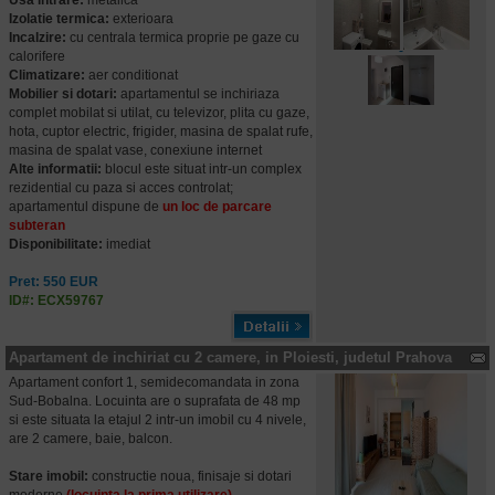
Usa intrare:
metalica
Izolatie termica:
exterioara
Incalzire:
cu centrala termica proprie pe gaze cu
calorifere
Climatizare:
aer conditionat
Mobilier si dotari:
apartamentul se inchiriaza
complet mobilat si utilat, cu televizor, plita cu gaze,
hota, cuptor electric, frigider, masina de spalat rufe,
masina de spalat vase, conexiune internet
Alte informatii:
blocul este situat intr-un complex
rezidential cu paza si acces controlat;
apartamentul dispune de
un loc de parcare
subteran
Disponibilitate:
imediat
Pret: 550 EUR
ID#: ECX59767
Apartament de inchiriat cu 2 camere, in Ploiesti, judetul Prahova
Apartament confort 1, semidecomandata in zona
Sud-Bobalna. Locuinta are o suprafata de 48 mp
si este situata la etajul 2 intr-un imobil cu 4 nivele,
are 2 camere, baie, balcon.
Stare imobil:
constructie noua, finisaje si dotari