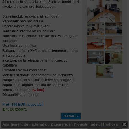
59 mp si este situata la etajul 3 intr-un imobil cu 4
nivele, are 2 camere, baie, balcon.
Stare imobil:
renovat si utilat modern
Pardoseli:
parchet, gresie
Pereti:
faianta, zugravit lavabil
Tamplarie interioara:
usi celulare
Tamplarie exterioara:
ferestre din PVC cu geam
termopan
Usa intrare:
metalica
Balcon:
inchis in PVC cu geam termopan, inclus
in camera de zi
Incalzire:
de la reteaua de termoficare, cu
calorifere
Climatizare:
aer conditionat
Mobilier si dotari:
apartamentul se inchiriaza
complet mobilat si utilat, cu televizor, aragaz cu
cuptor, hota, frigider, masina de spalat rufe,
conexiune internet
(v. foto)
Disponibilitate:
imediat
Pret: 490 EUR negociabil
ID#: ECX55971
Apartament de inchiriat cu 2 camere, in Ploiesti, judetul Prahova