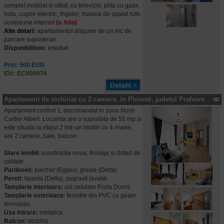
complet mobilat si utilat, cu televizor, plita cu gaze,
hota, cuptor electric, frigider, masina de spalat rufe,
conexiune internet
(v. foto)
Alte dotari:
apartamentul dispune de un loc de
parcare suprateran
Disponibilitate:
imediat
Pret: 500 EUR
ID#: ECX09976
Apartament de inchiriat cu 2 camere, in Ploiesti, judetul Prahova
Apartament confort 1, decomandat in zona Nord-
Cartier Albert. Locuinta are o suprafata de 55 mp si
este situata la etajul 2 intr-un imobil cu 4 nivele,
are 2 camere, baie, balcon.
Stare imobil:
constructie noua, finisaje si dotari de
calitate
Pardoseli:
parchet (Egger), gresie (Delta)
Pereti:
faianta (Delta), zugravit lavabil
Tamplarie interioara:
usi celulare Porta Doors
Tamplarie exterioara:
ferestre din PVC cu geam
termopan
Usa intrare:
metalica
Balcon:
deschis