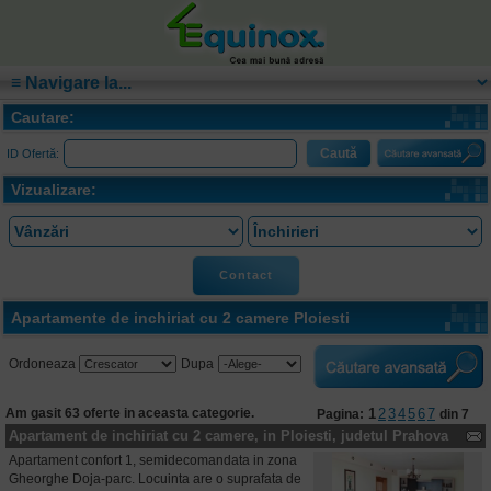
Cautare:
ID Ofertă:
Vizualizare:
Contact
Apartamente de inchiriat cu 2 camere Ploiesti
Ordoneaza
Dupa
Am gasit 63 oferte in aceasta categorie.
1
2
3
4
5
6
7
Pagina:
din 7
Apartament de inchiriat cu 2 camere, in Ploiesti, judetul Prahova
Apartament confort 1, semidecomandata in zona
Gheorghe Doja-parc. Locuinta are o suprafata de