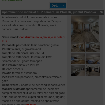
ID#: ECX20403
Apartament de inchiriat cu 2 camere, in Ploiesti, judetul Prahova
Apartament confort 1, decomandata in zona
Romana . Locuinta are o suprafata de 65 mp si
este situata intr-un imobil cu 8 nivele, are 2
camere, baie, balcon.
Stare imobil:
constructie noua, finisaje si dotari
LUX
Pardoseli:
parchet din lemn stratificat, gresie
Pereti:
faianta, zugravit lavabil
Tamplarie interioara:
usi PINUM
Tamplarie exterioara:
ferestre din PVC
Salamander cu geam termopan
Usa intrare:
metalica PINUM
Balcon:
deschis
Izolatie termica:
exterioara
Incalzire:
prin pardosela, cu centrala termica cu
gaze
Climatizare:
2 aparate de
aer conditionat Inverter
Mobilier si dotari:
apartamentul se inchiriaza
complet mobilat si utilat, cu televizor, plita cu gaze,
hota, cuptor electric, cuptor cu microunde, frigider,
masina de spalat rufe, masina de spalat vase,