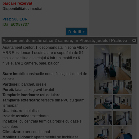
parcare rezervat
Disponibilitate:
imediat
Pret: 500 EUR
ID#: ECX57737
Apartament de inchiriat cu 2 camere, in Ploiesti, judetul Prahova
Apartament confort 1, decomandata in zona Albert-
MRS Residence. Locuinta are o suprafata de 54
mp si este situata la etajul 4 intr-un imobil cu 6
nivele, are 2 camere, baie, balcon.
Stare imobil:
constructie noua, finisaje si dotari de
calitate
Pardoseli:
parchet, gresie
Pereti:
faianta, zugravit lavabil
Tamplarie interioara: usi celulare
Tamplarie exterioara:
ferestre din PVC cu geam
termopan
Usa intrare:
metalica
Izolatie termica:
exterioara
Incalzire:
cu centrala termica proprie cu gaze si
calorifere
Climatizare:
aer conditionat
Mobilier si dotari:
apartamentul se inchiriaza