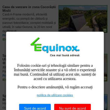
Casa de vanzare in zona Cocorăștii
Mislii
Casă A-Frame modernă, eficientă
energetic, cu pompă de căldură și
panouri fotovoltaice, complet mobilată și
utilată, în satul Goruna, la 20 km nord
de Ploiești
Pret: 200.000 EUR
ID#: ECX06964
Spatiu de inchiriat in zona
Ultracentrala-Ion Maiorescu
🔴 𝐎𝐅𝐄𝐑𝐓𝐀 𝐄𝐗𝐂𝐋𝐔𝐒𝐈𝐕𝐀.𝐂𝐎𝐌𝐈𝐒𝐈𝐎𝐍
Folosim cookie-uri și tehnologii similare pentru a
𝐙𝐄𝐑𝐎. Spatiu de birouri, Ploiesti, langa
îmbunătăți serviciile noastre și a vă oferi o experiență
Palatul de Justitie
mai bună. Continuând să utilizați acest site, sunteți de
Pret: 375 EUR
acord cu utilizarea acestora.
ID#: ECX16784
Pentru o descriere amănunțită, vă rugăm accesați
politica de utilizare cookies
Spatiu de inchiriat in zona Mihai
Bravu
Hala industriala de inchiriat in Ploiesti,
cu suprafața de 500 mp
Sunt de acord
Nu sunt de acord