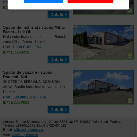
Pret: 1.500 EUR + TVA
ID#: ECX10154
Spatiu de inchiriat in zona Mihai
Bravu - Luk Oil
Hala industriala de inchiriat in Ploiesti,
zona Mihai Bravu - Lukoil
Pret: 1.900 EUR + TVA
ID#: ECX80258
Spatiu de vanzare in zona
Paulestii Noi
🔴 𝐎𝐅𝐄𝐑𝐓𝐀 𝗦𝗣𝗘𝗖𝗜𝗔𝗟𝗔. 𝗖𝗢𝗠𝗜𝗦𝗜𝗢𝗡
𝗭𝗘𝗥𝗢. Spatiu industrial de vanzare in
Paulesti
Pret: 380.000 EUR + TVA
ID#: ECX60623
Adresa: Str. Ion Maiorescu nr.12, bloc 33S1, ap.3E, 100067 Ploiesti, jud. Prahova
Telefon: 0244-515676, Mobil: 0722-434022
office@equinox.ro
E-mail:
www.equinox.ro
Web: