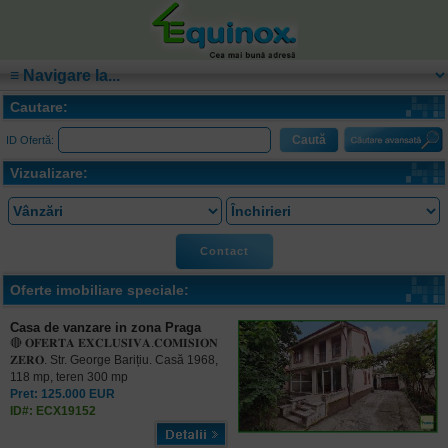
Cautare:
ID Ofertă:
Vizualizare:
Contact
Oferte imobiliare speciale:
Casa de vanzare in zona Praga
🔴 𝐎𝐅𝐄𝐑𝐓𝐀 𝐄𝐗𝐂𝐋𝐔𝐒𝐈𝐕𝐀.𝐂𝐎𝐌𝐈𝐒𝐈𝐎𝐍
𝐙𝐄𝐑𝐎. Str. George Barițiu. Casă 1968,
118 mp, teren 300 mp
Pret: 125.000 EUR
ID#: ECX19152