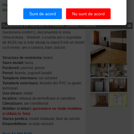
Pret: 48.800 EUR
ID#: ECX04571
Sunt de acord
Nu sunt de acord
Garsoniera de vanzare in Ploiesti, judetul Prahova
Garsoniera confort 1, decomandat in zona
Ultracentrala - Telekom. Locuinta are o suprafata
de 40,65 mp si este situata la etajul 8 intr-un imobil
cu 8 nivele, are o camera, baie, balcon.
Structura de rezistenta:
beton
Stare imobil:
buna
Pardoseli:
parchet, gresie
Pereti:
faianta, zugravit lavabil
Tamplarie interioara:
usi celulare
Tamplarie exterioara:
ferestre din PVC cu geam
termopan
Usa intrare:
metal
Incalzire:
reteaua de termoficare si calorifere
Climatizare:
aer conditionat
Mobilier si dotari:
garsoniera se vinde mobilata
si utilata (v. foto)
Starea juridica:
imobil intabulat, liber de sarcini
Disponibilitate:
la data vanzarii