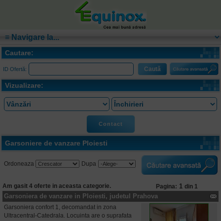
Cautare:
ID Ofertă:
Vizualizare:
Contact
Garsoniere de vanzare Ploiesti
Ordoneaza
Dupa
Am gasit 4 oferte in aceasta categorie.
1
Pagina:
din 1
Garsoniera de vanzare in Ploiesti, judetul Prahova
Garsoniera confort 1, decomandat in zona
Ultracentral-Catedrala. Locuinta are o suprafata