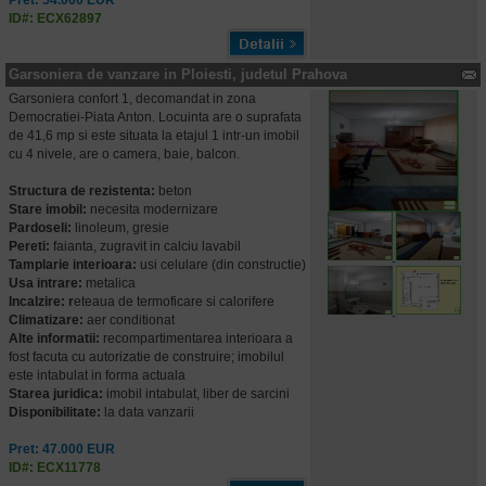
Pret: 54.000 EUR
ID#: ECX62897
Garsoniera de vanzare in Ploiesti, judetul Prahova
Garsoniera confort 1, decomandat in zona
Democratiei-Piata Anton. Locuinta are o suprafata
de 41,6 mp si este situata la etajul 1 intr-un imobil
cu 4 nivele, are o camera, baie, balcon.
Structura de rezistenta:
beton
Stare imobil:
necesita modernizare
Pardoseli:
linoleum, gresie
Pereti:
faianta, zugravit in calciu lavabil
Tamplarie interioara:
usi celulare (din constructie)
Usa intrare:
metalica
Incalzire: r
eteaua de termoficare si calorifere
Climatizare:
aer conditionat
Alte informatii:
recompartimentarea interioara a
fost facuta cu autorizatie de construire; imobilul
este intabulat in forma actuala
Starea juridica:
imobil intabulat, liber de sarcini
Disponibilitate:
la data vanzarii
Pret: 47.000 EUR
ID#: ECX11778