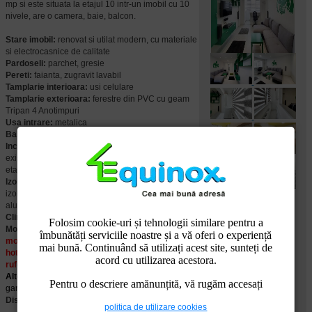
mp si este situata la etajul 10 intr-un imobil cu 10
nivele, are o camera, baie, balcon.
Stare imobil:
renovat si utilat modern, cu materiale
si electrocasnice de calitate
Pardoseli:
parchet, gresie
Pereti:
faianta, zugravit lavabil
Tamplarie interioara:
usi celulare
Tamplarie exterioara:
ferestre din PVC cu geam
Tripan 4 Anotimpuri
Usa intrare:
metalica
Balcoane:
inchis in PVC cu geam termopan
Incalzire:
reteaua de termoficare si calorifere;
exista separatie de gaze pe scara blocului pana la
etajul 10
Izolatie:
exterioara (cu polistiren de 10cm); tavanul
izolat cu rigips si vata minerala cu insertie de
aluminiu de 10cm
Climatizare:
aer conditionat
Folosim cookie-uri și tehnologii similare pentru a
Mobilier si dotari:
garsoniera se vinde complet
îmbunătăți serviciile noastre și a vă oferi o experiență
mobilata si utilata, cu televizor, plita cu gaze,
mai bună. Continuând să utilizați acest site, sunteți de
hota, cuptor electric, frigider, masina de spalat
acord cu utilizarea acestora.
rufe, conexiune internet (v. foto)
Alte detalii:
acoperisul a fost refacut in 2016, cu
Pentru o descriere amănunțită, vă rugăm accesați
garantie de 20 de ani
Disponibilitate:
la data vanzarii
politica de utilizare cookies