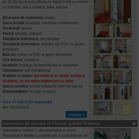
de 41,55 mp si este situata la etajul 8 intr-un imobil
cu 8 nivele, are o camera, baie, balcon.
Structura de rezistenta:
beton
Stare imobil:
locuibila; necesita modernizare
Pardoseli:
gresie
Pereti:
faianta, zugravit
Tamplarie interioara:
usi celulare
Tamplarie exterioara:
ferestre din PVC cu geam
termopan
Balcon:
inchis cu PVC si geam termopan
Usa intrare:
metalica
Incalzire:
reteaua de termoficare si calorifere
Climatizare:
aer conditionat
Mobilier si dotari:
garsoniera se vinde mobilata
si utilata, cu exceptia frigiderului (v. foto)
Starea juridica:
imobil intabulat, liber de sarcini
Disponibilitate:
la data vanzarii
Pret: 47.000 EUR negociabil
ID#: ECX31525
Garsoniera de vanzare in Ploiesti, judetul Prahova
Garsoniera confort 1, decomandata in zona
Republicii-8 Martie. Locuinta are o suprafata de 36