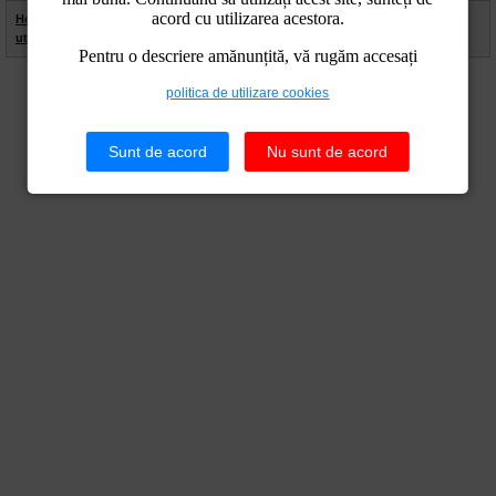
acord cu utilizarea acestora.
Home
|
Contact
|
Site Map
|
Termeni Legali
|
Politica de
utilizare cookies
|
Politica de confidentialitate
Pentru o descriere amănunțită, vă rugăm accesați
politica de utilizare cookies
Sunt de acord
Nu sunt de acord