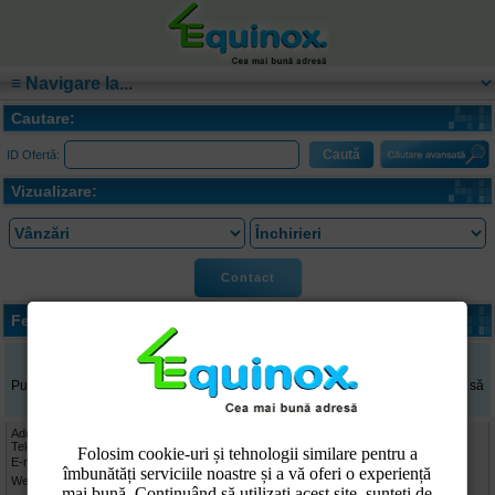
Cautare:
ID Ofertă:
Vizualizare:
Contact
Ferme agricole de vanzare Ploiesti
Nu există imobile în această categorie.
Puteți să ne transmiteți cererea pe e-mail și noi vom căuta o proprietate care să
se potrivescă nevoilor dvs. Faceți clic
aici
pentru o cerere de oferta.
Adresa: Str. Ion Maiorescu nr.12, bloc 33S1, ap.3E, 100067 Ploiesti, jud. Prahova
Telefon: 0244-515676, Mobil: 0722-434022
Folosim cookie-uri și tehnologii similare pentru a
office@equinox.ro
E-mail:
îmbunătăți serviciile noastre și a vă oferi o experiență
www.equinox.ro
Web:
mai bună. Continuând să utilizați acest site, sunteți de