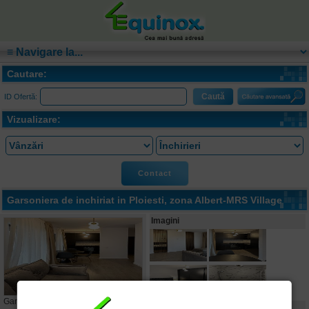
Cautare:
ID Ofertă:
Vizualizare:
Contact
Garsoniera de inchiriat in
Ploiesti
, zona Albert-MRS Village
Imagini
Garsoniera de inchiriat in
Ploiesti
,
Caracteristici