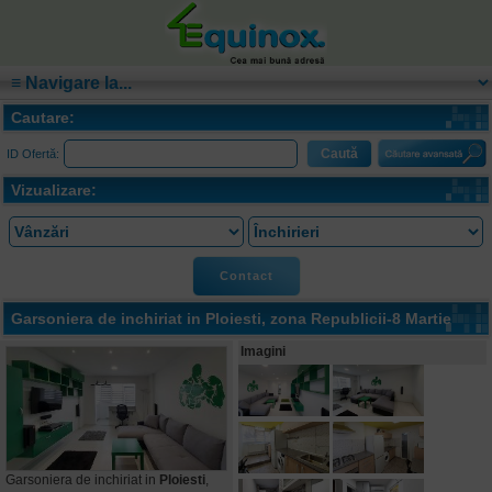
Cautare:
ID Ofertă:
Vizualizare:
Contact
Garsoniera de inchiriat in
Ploiesti
, zona Republicii-8 Martie
Imagini
Garsoniera de inchiriat in
Ploiesti
,