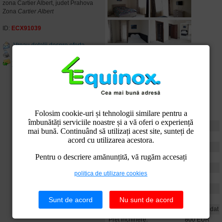
zona Cartier Albert, judet Prahova
Zona
Cartier Albert
ID:
ECX91039
Vreau detalii despre oferta
Tipareste oferta
Trimite unui prieten
Folosim cookie-uri și tehnologii similare pentru a
îmbunătăți serviciile noastre și a vă oferi o experiență
Caracteristici
mai bună. Continuând să utilizați acest site, sunteți de
Numar camere:
3
acord cu utilizarea acestora.
Confort:
1
Pentru o descriere amănunțită, vă rugăm accesați
Suprafata:
100 mp
Etaj:
3 / 4
politica de utilizare cookies
Numar bai:
2
Balcoane:
2
An constructie:
2017
Sunt de acord
Nu sunt de acord
Tip locuinta:
decomandat
Pret inchiriere:
800 EUR