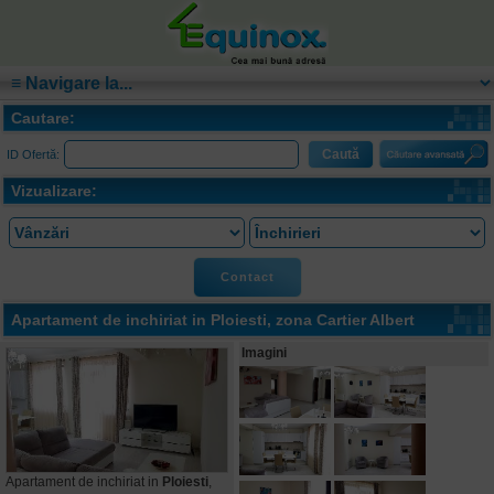
Cautare:
ID Ofertă:
Vizualizare:
Contact
Apartament de inchiriat in
Ploiesti
, zona Cartier Albert
Imagini
Apartament de inchiriat in
Ploiesti
,