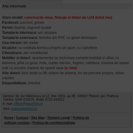
Alte informatii
Stare imobil:
constructie noua, finisaje si dotari de LUX (totul nou)
Pardoseli:
parchet, gresie
Pereti:
faianta, zugravit lavabil
Tamplarie interioara:
usi celulare
Tamplarie exterioara:
ferestre din PVC cu geam termopan
Usa intrare:
din metal
Incalzire:
cu centrala termica proprie pe gaze, cu calorifere
Climatizare:
aer conditionat
Mobilier si dotari:
apartamentul se inchiriaza complet mobilat si utilat, cu
televizor, plita cu gaze, hota, cuptor electric, frigider, cafetiera, masina de spalat
rufe cu uscator, masina de spalat vase
(v. foto)
Alte dotari:
bloc dotat cu lift; sistem de alarma, loc de parcare propriu, video
interfon
Disponibilitate:
imediat
Adresa: Str. Ion Maiorescu nr.12, bloc 33S1, ap.3E, 100067 Ploiesti, jud. Prahova
Telefon: 0244-515676, Mobil: 0722-434022
office@equinox.ro
E-mail:
www.equinox.ro
Web:
Home
|
Contact
|
Site Map
|
Termeni Legali
|
Politica de
utilizare cookies
|
Politica de confidentialitate