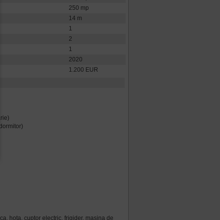
250 mp
14 m
1
2
1
2020
1.200 EUR
rie)
 dormitor)
ica, hota, cuptor electric, frigider, masina de