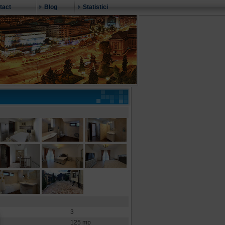
tact
Blog
Statistici
3
125 mp