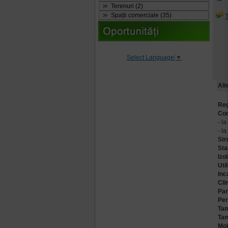
Terenuri (2)
Spații comerciale (35)
T
Select Language
▼
Alt
Reg
Com
- la
- la
Str
Sta
Izo
Util
Inc
Cli
Par
Per
Tam
Tam
Mob