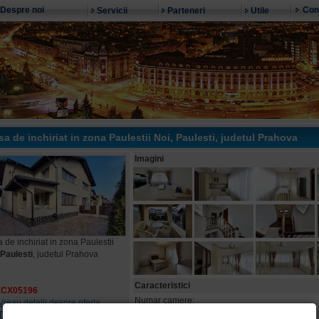
Despre noi
Con
Servicii
Parteneri
Utile
sa de inchiriat in zona Paulestii Noi,
Paulesti
, judetul Prahova
Imagini
 de inchiriat in zona Paulestii
Paulesti
, judetul Prahova
Caracteristici
ECX05196
Numar camere:
Vreau detalii despre oferta
Tipareste oferta
Suprafata utila: