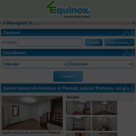
Cautare:
ID Ofertă:
Vizualizare:
Contact
Spatiu birouri de inchiriat in
Ploiesti
, judetul Prahova, zona...
Imagini
Spatiu birouri de inchiriat in
Ploiesti
,