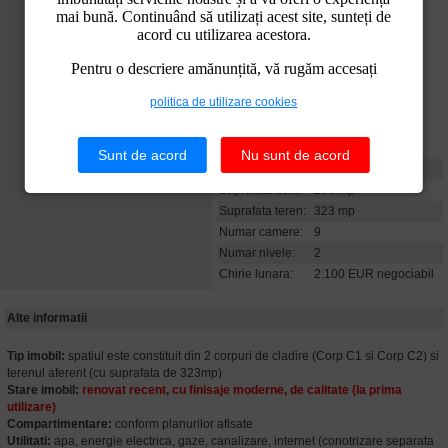
mai bună. Continuând să utilizați acest site, sunteți de
acord cu utilizarea acestora.
Pentru o descriere amănunțită, vă rugăm accesați
politica de utilizare cookies
Sunt de acord
Nu sunt de acord
Caracteristici
Suprafata utila:
286 mp
Suprafata teren:
323 mp
Numar camere:
9
Numar nivele:
2
Chirie lunara:
2.100 EUR negociabil
Alte informatii
Tip imobil:
spatiul este constituit din 2 corpuri de cladire (Corp C1 si Corp C2) si
terenul aferent (cu suprafata de 323mp)
Stare imobil:
renovat recent, cu finisaje moderne, de calitate (la prima
utilizare)
Compartimentare:
conform planurilor afisate
Utilitati:
apa, energie electrica, gaze, canalizare, internet (conotrizare separata