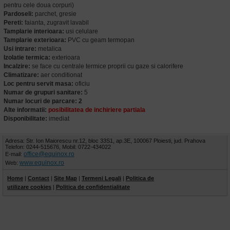
pentru cele doua corpuri)
Pardoseli:
parchet, gresie
Pereti:
faianta, zugravit lavabil
Tamplarie interioara:
usi celulare
Tamplarie exterioara:
PVC cu geam termopan
Usi intrare:
metalica
Izolatie termica:
exterioara
Incalzire:
se face cu centrale termice proprii cu gaze si calorifere
Climatizare:
aer conditionat
Loc pentru servit masa:
oficiu
Numar de grupuri sanitare:
5
Numar locuri de parcare: 2
Alte informatii:
posibilitatea de inchiriere partiala
Disponibilitate:
imediat
Adresa: Str. Ion Maiorescu nr.12, bloc 33S1, ap.3E, 100067 Ploiesti, jud. Prahova
Telefon: 0244-515676, Mobil: 0722-434022
office@equinox.ro
E-mail:
www.equinox.ro
Web:
Home
|
Contact
|
Site Map
|
Termeni Legali
|
Politica de
utilizare cookies
|
Politica de confidentialitate