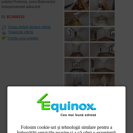
judetul Prahova, zona Bulevardul
Independentei-adiacent
ID:
ECX00333
Vreau detalii despre oferta
Tipareste oferta
Trimite unui prieten
Folosim cookie-uri și tehnologii similare pentru a
îmbunătăți serviciile noastre și a vă oferi o experiență