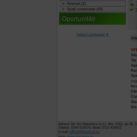
Terenuri (2)
Spații comerciale (35)
T
Select Language
▼
Alt
OF
Sit
Tip
Spa
Par
Tam
zugr
Inc
Cli
Com
Sta
Dis
Adresa: Str. Ion Maiorescu nr.12, bloc 33S1, ap.3E, 1
Telefon: 0244-515676, Mobil: 0722-434022
office@equinox.ro
E-mail: