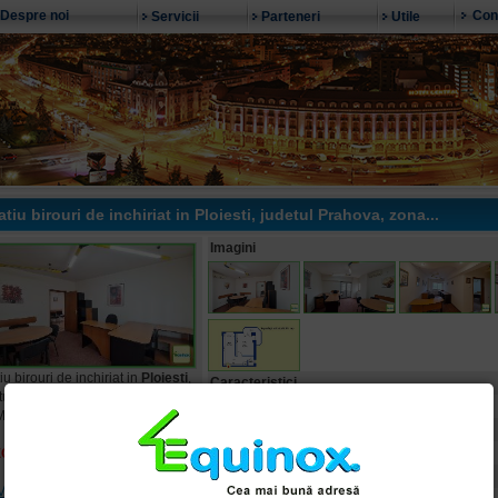
Despre noi
Con
Servicii
Parteneri
Utile
tiu birouri de inchiriat in
Ploiesti
, judetul Prahova, zona...
Imagini
iu birouri de inchiriat in
Ploiesti
,
Caracteristici
tul Prahova, zona Ultracentrala-
Suprafata utila:
Maiorescu
Numar camere:
Etaj:
ECX16784
Numar nivele:
Vreau detalii despre oferta