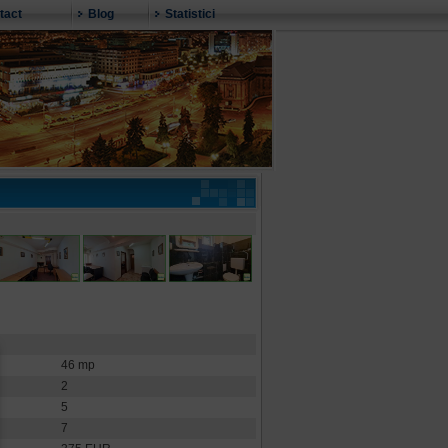
tact
Blog
Statistici
46 mp
2
5
7