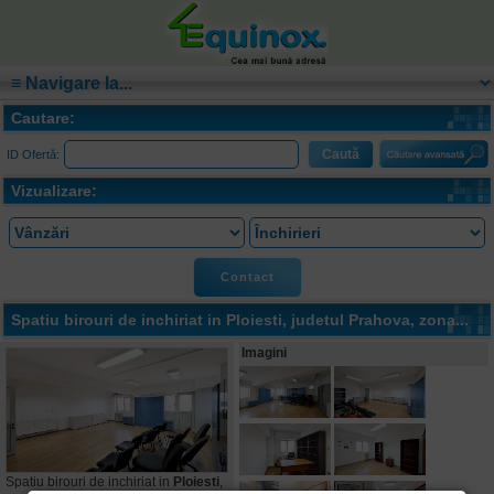
Cautare:
ID Ofertă:
Vizualizare:
Contact
Spatiu birouri de inchiriat in
Ploiesti
, judetul Prahova, zona...
Imagini
Spatiu birouri de inchiriat in
Ploiesti
,