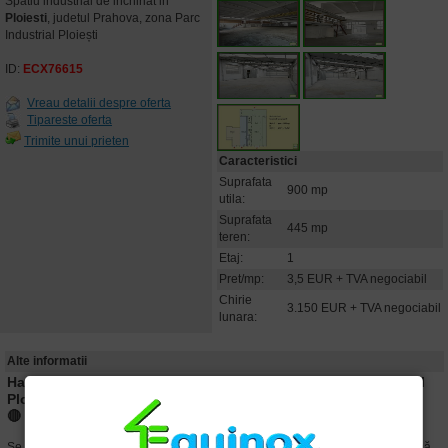
Spatiu industrial de inchiriat in
Ploiesti
, judetul Prahova, zona Parc
Industrial Ploiești
ID:
ECX76615
Vreau detalii despre oferta
Tipareste oferta
Trimite unui prieten
Caracteristici
Suprafata
900 mp
utila:
Suprafata
445 mp
teren:
Etaj:
1
Pret/mp:
3,5 EUR + TVA negociabil
Chirie
3.150 EUR + TVA negociabil
lunara:
Alte informatii
Hale industriale de producție și depozitare – Parcul Industrial
Ploiești
🔴
Comision de intermediere
zero
Se oferă spre închiriere Hala 1 și Hala 2 (vezi planul), disponibile fie împreună,