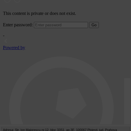
Adresa: Str. Ion Maiorescu nr.12, bloc 33S1, ap.3E, 100067 Ploiesti, jud. Prahova