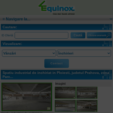
Cautare:
ID Ofertă:
Vizualizare:
Contact
Spatiu industrial de inchiriat in
Ploiesti
, judetul Prahova, zona
Parc...
Imagini