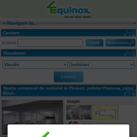
Cautare:
ID Ofertă:
Vizualizare:
Contact
Spatiu comercial de inchiriat in
Ploiesti
, judetul Prahova, zona
Bdul...
Imagini
Caracteristici