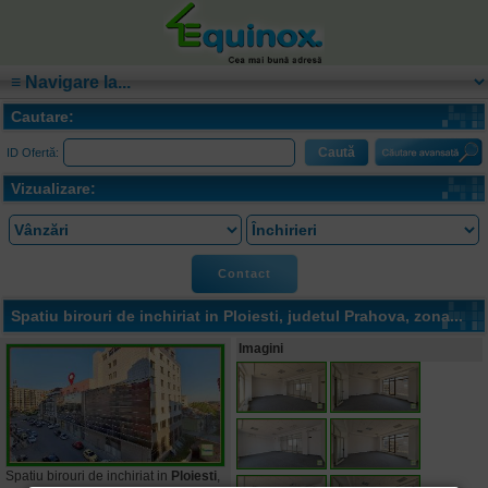
Cautare:
ID Ofertă:
Vizualizare:
Contact
Spatiu birouri de inchiriat in
Ploiesti
, judetul Prahova, zona...
Imagini
Spatiu birouri de inchiriat in
Ploiesti
,