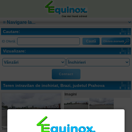
Cautare:
ID Ofertă:
Vizualizare:
Contact
Teren intravilan de inchiriat,
Brazi
, judetul Prahova
Imagini
Teren intravilan de inchiriat,
Brazi
,