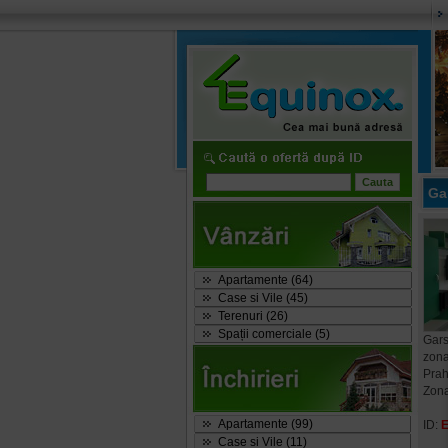
Ga
Apartamente (64)
Case si Vile (45)
Terenuri (26)
Spații comerciale (5)
Gars
zona
Pra
Zon
Apartamente (99)
ID:
Case si Vile (11)