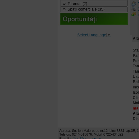
Terenuri (2)
Spații comerciale (35)
T
Select Language
▼
Alt
Sta
Par
Per
Tam
Tam
Usa
Bal
Inc
Izo
Cli
Mob
mas
Alt
Dis
Adresa: Str. Ion Maiorescu nr.12, bloc 33S1, ap.3E, 1
Telefon: 0244-515676, Mobil: 0722-434022
office@equinox.ro
E-mail: