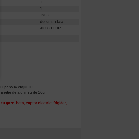
1
1
1980
decomandata
48.800 EUR
ui pana la etajul 10
 insertie de aluminiu de 10cm
cu gaze, hota, cuptor electric, frigider,