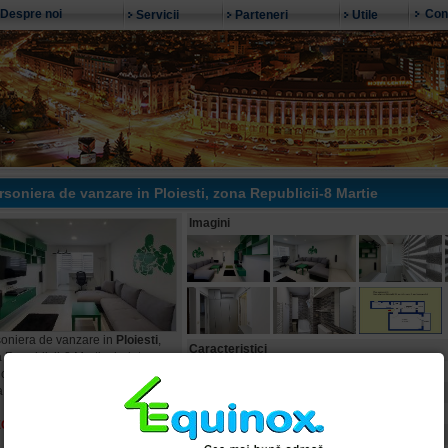
Despre noi
Con
Servicii
Parteneri
Utile
rsoniera de vanzare in
Ploiesti
, zona Republicii-8 Martie
Imagini
oniera de vanzare in
Ploiesti
,
Caracteristici
 Republicii-8 Martie, judet
Numar camere:
hova
a
Republicii-8 Martie
Confort:
Suprafata:
ECX04571
Etaj: