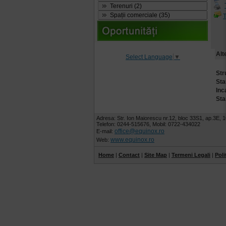
Terenuri (2)
Spații comerciale (35)
T
Alt
Select Language
▼
Str
Sta
Inc
Sta
Adresa: Str. Ion Maiorescu nr.12, bloc 33S1, ap.3E, 1
Telefon: 0244-515676, Mobil: 0722-434022
office@equinox.ro
E-mail:
www.equinox.ro
Web:
Home
|
Contact
|
Site Map
|
Termeni Legali
|
Poli