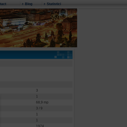
tact
Blog
Statistici
3
1
68,9 mp
3 / 9
1
1
1974