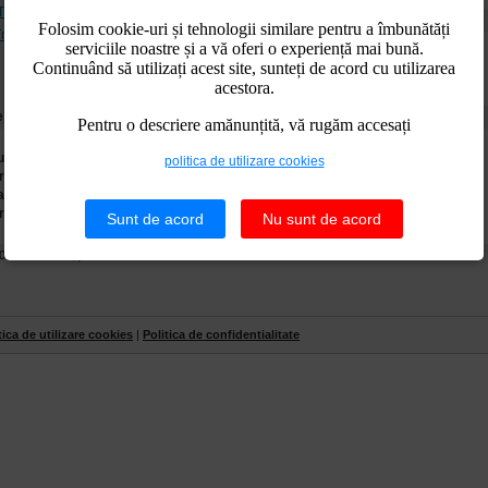
Tipareste oferta
Tip locuinta:
Folosim cookie-uri și tehnologii similare pentru a îmbunătăți
rimite unui prieten
Pret:
serviciile noastre și a vă oferi o experiență mai bună.
Continuând să utilizați acest site, sunteți de acord cu utilizarea
acestora.
e informatii
Pentru o descriere amănunțită, vă rugăm accesați
uctura de rezistenta:
beton
politica de utilizare cookies
re imobil:
necesita renovare
alzire:
reteaua de termoficare si calorifere
rea juridica:
imobil intabulat, liber de sarcini
Sunt de acord
Nu sunt de acord
00067 Ploiesti, jud. Prahova
tica de utilizare cookies
|
Politica de confidentialitate