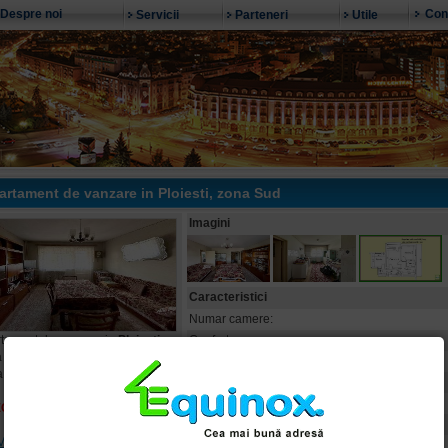
Despre noi
Con
Servicii
Parteneri
Utile
artament de vanzare in
Ploiesti
, zona Sud
Imagini
Caracteristici
Numar camere:
tament de vanzare in
Ploiesti
,
Confort:
 Sud, judet Prahova
Suprafata:
a
Sud
Etaj:
Numar bai:
ECX46106
Balcoane:
Vreau detalii despre oferta
An constructie: