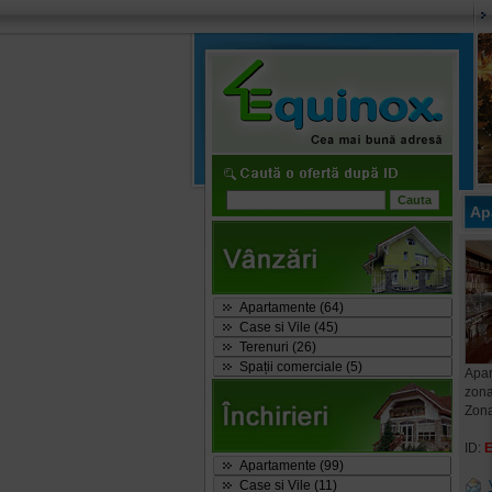
Ap
Apartamente (64)
Case si Vile (45)
Terenuri (26)
Spații comerciale (5)
Apar
zona
Zon
ID:
Apartamente (99)
Case si Vile (11)