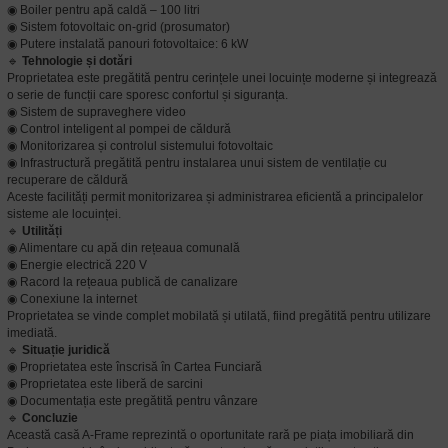
◉ Boiler pentru apă caldă – 100 litri
◉ Sistem fotovoltaic on-grid (prosumator)
◉ Putere instalată panouri fotovoltaice: 6 kW
🔹
Tehnologie și dotări
Proprietatea este pregătită pentru cerințele unei locuințe moderne și integrează
o serie de funcții care sporesc confortul și siguranța.
◉ Sistem de supraveghere video
◉ Control inteligent al pompei de căldură
◉ Monitorizarea și controlul sistemului fotovoltaic
◉ Infrastructură pregătită pentru instalarea unui sistem de ventilație cu
recuperare de căldură
Aceste facilități permit monitorizarea și administrarea eficientă a principalelor
sisteme ale locuinței.
🔹
Utilități
◉ Alimentare cu apă din rețeaua comunală
◉ Energie electrică 220 V
◉ Racord la rețeaua publică de canalizare
◉ Conexiune la internet
Proprietatea se vinde complet mobilată și utilată, fiind pregătită pentru utilizare
imediată.
🔹
Situație juridică
◉ Proprietatea este înscrisă în Cartea Funciară
◉ Proprietatea este liberă de sarcini
◉ Documentația este pregătită pentru vânzare
🔹
Concluzie
Această casă A-Frame reprezintă o oportunitate rară pe piața imobiliară din