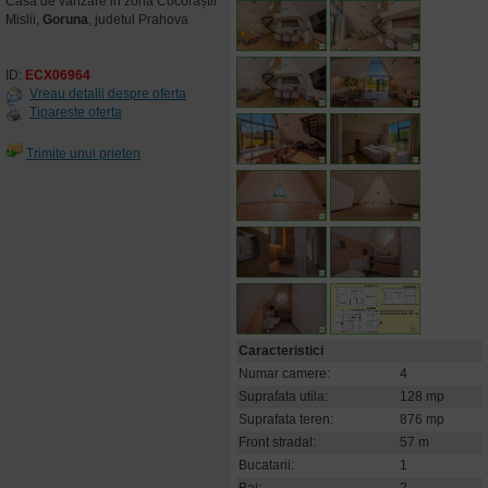
Casa de vanzare in zona Cocorăștii
Mislii,
Goruna
, judetul Prahova
ID:
ECX06964
Vreau detalii despre oferta
Tipareste oferta
Trimite unui prieten
Caracteristici
Numar camere:
4
Suprafata utila:
128 mp
Suprafata teren:
876 mp
Front stradal:
57 m
Bucatarii:
1