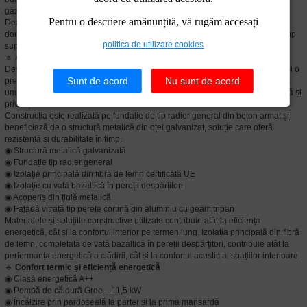
găzduiește un dormitor cu dressing, o baie și casa scării.
Pentru o descriere amănunțită, vă rugăm accesați
Deasupra acestui nivel se află o a doua mansardă, amenajată în prezent ca
dormitor și dotată cu grup sanitar propriu. Acest spațiu oferă aproximativ 20 mp
politica de utilizare cookies
suplimentari de utilizare.
🔹
Arhitectură și construcție
Designul de tip A-Frame conferă proprietății o identitate arhitecturală aparte și o
Sunt de acord
Nu sunt de acord
prezență vizuală spectaculoasă. Fațada vitrată de mari dimensiuni reprezintă
unul dintre elementele definitorii ale casei, oferind lumină naturală abundentă și
priveliști către curte.
Construcția este realizată pe fundație de tip radier general din beton armat și
beneficiază de o structură metalică din oțel galvanizat, soluție care oferă
rezistență și durabilitate în timp.
◉ Structură metalică galvanizată
◉ Fundație tip radier general
◉ Izolație principală din fibră de lemn certificată UE
◉ Izolație cu vată bazaltică în pereții despărțitori
◉ Acoperiș din țiglă metalică
◉ Fațadă vitrată tip perete cortină din aluminiu cu geam tripan
Materialele și soluțiile constructive utilizate contribuie atât la eficiența
energetică, cât și la confortul interior pe termen lung. Izolația principală din fibră
de lemn, completată de vată bazaltică în pereții despărțitori, contribuie atât la
performanța energetică a clădirii, cât și la confortul acustic al spațiilor interioare.
🔹
Confort termic și eficiență energetică
◉ Clasă energetică A++
◉ Pompă de căldură Gree – 11,5 kW
◉ Încălzire prin pardoseală la parter și la prima mansardă