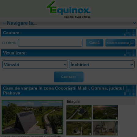
Cautare:
ID Ofertă:
Vizualizare:
Contact
Casa de vanzare in zona Cocorăștii Mislii,
Goruna
, judetul
Prahova
Imagini