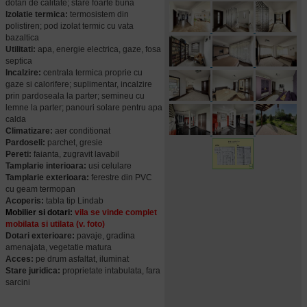
dotari de calitate; stare foarte buna
Izolatie termica:
termosistem din
polistiren; pod izolat termic cu vata
bazaltica
Utilitati:
apa, energie electrica, gaze, fosa
septica
Incalzire:
centrala termica proprie cu
gaze si calorifere; suplimentar, incalzire
prin pardoseala la parter; semineu cu
lemne la parter; panouri solare pentru apa
calda
Climatizare:
aer conditionat
Pardoseli:
parchet, gresie
Pereti:
faianta, zugravit lavabil
Tamplarie interioara:
usi celulare
Tamplarie exterioara:
ferestre din PVC
cu geam termopan
Acoperis:
tabla tip Lindab
Mobilier si dotari:
vila se vinde complet
mobilata si utilata (v. foto)
Dotari exterioare:
pavaje, gradina
amenajata, vegetatie matura
Acces:
pe drum asfaltat, iluminat
Stare juridica:
proprietate intabulata, fara
sarcini