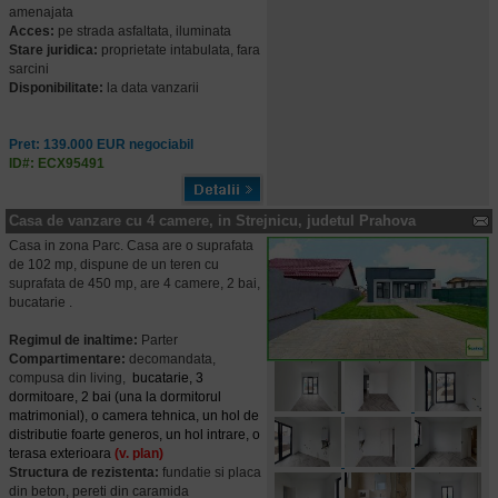
amenajata
Acces:
pe strada asfaltata, iluminata
Stare juridica:
proprietate intabulata, fara
sarcini
Disponibilitate:
la data vanzarii
Pret: 139.000 EUR negociabil
ID#: ECX95491
Casa de vanzare cu 4 camere, in Strejnicu, judetul Prahova
Casa in zona Parc. Casa are o suprafata
de 102 mp, dispune de un teren cu
suprafata de 450 mp, are 4 camere, 2 bai,
bucatarie .
Regimul de inaltime:
Parter
Compartimentare:
decomandata,
compusa din living,
bucatarie, 3
dormitoare, 2 bai (una la dormitorul
matrimonial),
o camera tehnica, un hol de
distributie foarte generos, un hol intrare, o
terasa exterioara
(v. plan)
Structura de rezistenta:
fundatie si placa
din beton, pereti din caramida