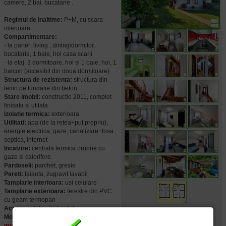
camere, 2 bai, bucatarie .
Regimul de inaltime:
P+M, cu scara
interioara
Compartimentare:
- la parter: living , dining/dormitor,
bucatarie, 1 baie, hol casa scarii
- la etaj: 3 dormitoare, hol si 1 baie, hol, 1
balcon (accesibil din doua dormitoare)
Structura de rezistenta:
structura din
lemn pe fundatie din beton
Stare imobil:
constructie 2011, complet
finisata si utilata
Izolatie termica:
exterioara
Utilitati:
apa (de la retea+put propriu),
energie electrica, gaze, canalizare+fosa
septica, internet
Incalzire:
centrala termica proprie cu
gaze si calorifere
Pardoseli:
parchet, gresie
Pereti:
faianta, zugravit lavabil
Tamplarie interioara:
usi celulare
Tamplarie exterioara:
ferestre din PVC
cu geam termopan
Acoperis:
tabla tip Lindab
Mobilier si dotari:
vila se vinde complet
mobilata si utilata (v. foto)