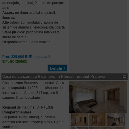
amenajata, iluminat, 2 locuri de parcare
auto
Acces:
pe drum asfaltat si pietruit,
iluminat
Alte informatii:
imobilul dispune de
sistem de alarma si telecomanda poarta
Stare juridica:
proprietate intabulata,
libera de sarcini
Disponibilitate:
la data vanzarii
Pret: 225.000 EUR negociabil
ID#: ECX50503
Casa de vanzare cu 6 camere, in Ploiesti, judetul Prahova
Casa in zona Bunavestire central. Casa
are o suprafata de 225 mp, dispune de un
teren cu suprafata de 214 mp, are 6
camere, 3 bai, bucatarie .
Regimul de inaltime:
D+P+E(M)
Compartimentare:
- la parter: living, dining, bucatarie, 1
dormitor (cu baie proprie)/ birou, 1 grup
sanitar, hol