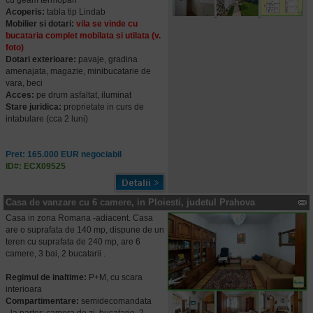
cu geam termopan
Acoperis:
tabla tip Lindab
Mobilier si dotari:
vila se vinde cu
bucataria complet mobilata si utilata (v.
foto)
Dotari exterioare:
pavaje, gradina
amenajata, magazie, minibucatarie de
vara, beci
Acces:
pe drum asfaltat, iluminat
Stare juridica:
proprietate in curs de
intabulare (cca 2 luni)
Pret: 165.000 EUR negociabil
ID#: ECX09525
Casa de vanzare cu 6 camere, in Ploiesti, judetul Prahova
Casa in zona Romana -adiacent. Casa
are o suprafata de 140 mp, dispune de un
teren cu suprafata de 240 mp, are 6
camere, 3 bai, 2 bucatarii .
Regimul de inaltime:
P+M, cu scara
interioara
Compartimentare:
semidecomandata