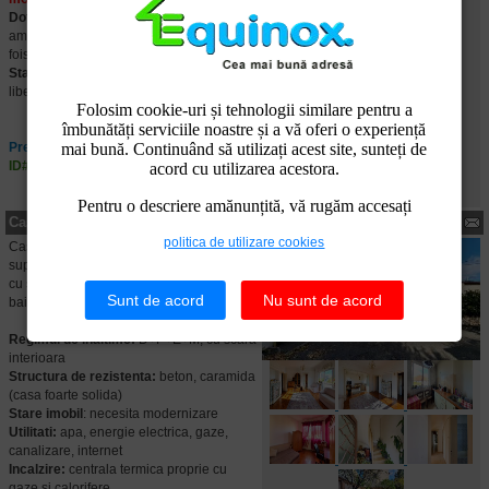
Dotari exterioare:
pavaje, gradina
amenajata, magazie, leagan, terasa,
foisor
Stare juridica:
proprietate intabulata,
libera de sarcini
Folosim cookie-uri și tehnologii similare pentru a
îmbunătăți serviciile noastre și a vă oferi o experiență
mai bună. Continuând să utilizați acest site, sunteți de
Pret: 140.000 EUR negociabil
ID#: ECX30807
acord cu utilizarea acestora.
Pentru o descriere amănunțită, vă rugăm accesați
Casa de vanzare cu 10 camere, in Ploiesti, judetul Prahova
politica de utilizare cookies
Casa in zona Rudului-central. Casa are o
suprafata de 450 mp, dispune de un teren
cu suprafata de 620 mp, are 10 camere, 5
Sunt de acord
Nu sunt de acord
bai, 3 bucatarii .
Regimul de inaltime:
D+P+E+M, cu scara
interioara
Structura de rezistenta:
beton, caramida
(casa foarte solida)
Stare imobil
: necesita modernizare
Utilitati:
apa, energie electrica, gaze,
canalizare, internet
Incalzire:
centrala termica proprie cu
gaze si calorifere