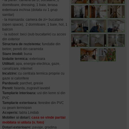
- la parter: camera de zi, bucatarie, 2
dormitoare, dressing, 1 baie, terasa
exterioara inchisa (dotata cu 1 grup
sanitar)
- la mansarda: camera de zi+ bucatarie
(open space), 2 dormitoare, 1 baie, hol, 1
balcon
- la subsol: beci (sub bucatarie) cu acces
din exterior
Structura de rezistenta:
fundatie din
beton; pereti din caramida
Stare imobil:
buna
Izolatie termica:
exterioara
Utilitati:
apa, energie electrica, gaze,
canalizare, internet
Incalzire:
cu centrala termica proprie cu
gaze si calorifere
Pardoseli:
parchet, gresie
Pereti:
faianta, zugravit lavabil
Tamplarie interioara:
usi din lemn si din
PVC
Tamplarie exterioara:
ferestre din PVC
cu geam termopan
Acoperis:
tabla Lindab
Mobilier si dotari:
casa se vinde partial
mobilata si utilata (v. foto)
Dotari exterioare:
pavaje, gradina