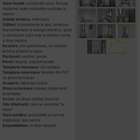
Stare imobil:
constructie noua, finisaje
moderne; toate instalatiile realizate la
interior
Izolatie termica:
exterioara
Utilitati:
bransamente la apa; urmeaza
bransamentele la energie electrica, gaze
si canalizare (care este la strada); exista
si fosa septica
Incalzire:
prin pardoseala, cu centrala
termica proprie cu gaze
Pardoseli:
parchet, gresie
Pereti:
faianta, zugravit lavabil
Tamplarie interioara:
usi celulare
Tamplarie exterioara:
ferestre din PVC
cu geam termopan
Acoperis: t
abla tip Lindab
Dotari exterioare:
pavaje, spatii verzi
amenajate
Acces:
pe drum asfaltat, iluminat
Alte informatii:
casa se va preda "la
cheie"
Stare juridica:
proprietate in curs de
intabulare, fara sarcini
Disponibilitate:
la data vanzarii