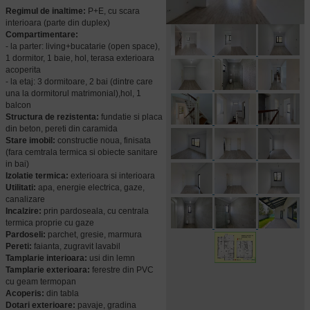
Regimul de inaltime:
P+E, cu scara
interioara (parte din duplex)
Compartimentare:
- la parter: living+bucatarie (open space),
1 dormitor, 1 baie, hol, terasa exterioara
acoperita
- la etaj: 3 dormitoare, 2 bai (dintre care
una la dormitorul matrimonial),hol, 1
balcon
Structura de rezistenta:
fundatie si placa
din beton, pereti din caramida
Stare imobil:
constructie noua, finisata
(fara cemtrala termica si obiecte sanitare
in bai)
Izolatie termica:
exterioara si interioara
Utilitati:
apa, energie electrica, gaze,
canalizare
Incalzire:
prin pardoseala, cu centrala
termica proprie cu gaze
Pardoseli:
parchet, gresie, marmura
Pereti:
faianta, zugravit lavabil
Tamplarie interioara:
usi din lemn
Tamplarie exterioara:
ferestre din PVC
cu geam termopan
Acoperis:
din tabla
Dotari exterioare:
pavaje, gradina