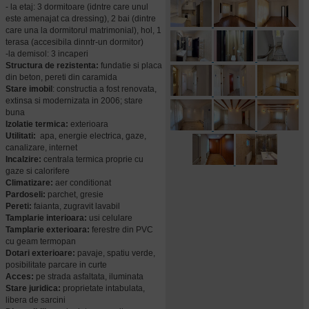
- la etaj: 3 dormitoare (idntre care unul
este amenajat ca dressing), 2 bai (dintre
care una la dormitorul matrimonial), hol, 1
terasa (accesibila dinntr-un dormitor)
-la demisol: 3 incaperi
Structura de rezistenta:
fundatie si placa
din beton, pereti din caramida
Stare imobil
: constructia a fost renovata,
extinsa si modernizata in 2006; stare
buna
Izolatie termica:
exterioara
Utilitati:
apa, energie electrica, gaze,
canalizare, internet
Incalzire:
centrala termica proprie cu
gaze si calorifere
Climatizare:
aer conditionat
Pardoseli:
parchet, gresie
Pereti:
faianta, zugravit lavabil
Tamplarie interioara:
usi celulare
Tamplarie exterioara:
ferestre din PVC
cu geam termopan
Dotari exterioare:
pavaje, spatiu verde,
posibilitate parcare in curte
Acces:
pe strada asfaltata, iluminata
Stare juridica:
proprietate intabulata,
libera de sarcini