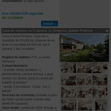
Disponibilitate:
la data vanzarii
Pret: 250.000 EUR negociabil
ID#: ECX68660
Casa de vanzare cu 5 camere, in Strejnicu, judetul Prahova
Casa in zona Primaria. Casa are o
suprafata de 214,89 mp, dispune de un
teren cu suprafata de 594 mp, are 5
camere, 2 bai, bucatarie .
Regimul de inaltime:
P+E, cu scara
interioara
Compartimentare:
- la parter: living, bucatarie, 1
dormitor/birou, camera tehnica, 1 grup
sanitar, hol, terasa, garaj (cu acces din
exterior si interior)
- la etaj: 3 dormitoare, 1 baie, hol, 1
balcon
Structura de rezistenta:
fundatie si placi
din beton (peste parter si peste etaj),
pereti din caramida
Stare imobil
: constructie 2016, finisaje si