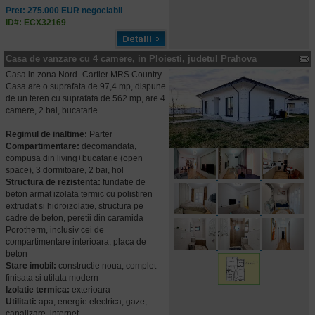
Pret: 275.000 EUR negociabil
ID#: ECX32169
Casa de vanzare cu 4 camere, in Ploiesti, judetul Prahova
Casa in zona Nord- Cartier MRS Country.
Casa are o suprafata de 97,4 mp, dispune
de un teren cu suprafata de 562 mp, are 4
camere, 2 bai, bucatarie .
Regimul de inaltime:
Parter
Compartimentare:
decomandata,
compusa din living+bucatarie (open
space), 3 dormitoare, 2 bai, hol
Structura de rezistenta:
fundatie de
beton armat izolata termic cu polistiren
extrudat si hidroizolatie, structura pe
cadre de beton, peretii din caramida
Porotherm, inclusiv cei de
compartimentare interioara, placa de
beton
Stare imobil:
constructie noua, complet
finisata si utilata modern
Izolatie termica:
exterioara
Utilitati:
apa, energie electrica, gaze,
canalizare, internet