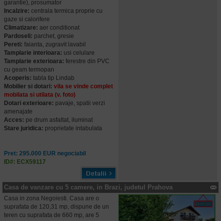
garantie), prosumator
Incalzire:
centrala termica proprie cu
gaze si calorifere
Climatizare:
aer conditionat
Pardoseli:
parchet, gresie
Pereti:
faianta, zugravit lavabil
Tamplarie interioara:
usi celulare
Tamplarie exterioara:
ferestre din PVC
cu geam termopan
Acoperis:
tabla tip Lindab
Mobilier si dotari:
vila se vinde complet
mobilata si utilata (v. foto)
Dotari exterioare:
pavaje, spatii verzi
amenajate
Acces:
pe drum asfaltat, iluminat
Stare juridica:
proprietate intabulata
Pret: 295.000 EUR negociabil
ID#: ECX59117
Casa de vanzare cu 5 camere, in Brazi, judetul Prahova
Casa in zona Negoiesti. Casa are o
suprafata de 120,31 mp, dispune de un
teren cu suprafata de 660 mp, are 5