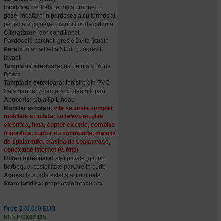
Incalzire:
centrala termica proprie cu
gaze; incalzire in pardoseala cu termostat
pe fiecare camera, distribuitor de caldura
Climatizare:
aer conditionat
Pardoseli:
parchet, gresie Delta Studio
Pereti:
faianta Delta Studio, zugravit
lavabil
Tamplarie interioara:
usi celulare Porta
Doors
Tamplarie exterioara:
ferestre din PVC
Salamander 7 camere cu geam tripan
Acoperis:
tabla tip Lindab
Mobilier si dotari:
vila se vinde complet
mobilata si utilata, cu televizor, plita
electrica, hota, cuptor electric, combina
frigorifica, cuptor cu microunde, masina
de spalat rufe, masina de spalat vase,
conexiune internet (v. foto)
Dotari exterioare:
alei pavate, gazon,
barbeque, posibilitate parcare in curte
Acces:
la strada asfaltata, iluminata
Stare juridica:
proprietate intabulata
Pret: 230.000 EUR
ID#: ECX92335