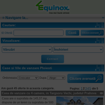
Cautare:
ID Ofertă:
Vizualizare:
Contact
Case si Vile de vanzare Ploiesti
Ordoneaza
Dupa
Am gasit 45 oferte in aceasta categorie.
1
2
3
4
5
Pagina:
din 5
Casa de vanzare cu 4 camere, in Targsoru Vechi, judetul Prahova
Casa are o suprafata de 145,37 mp,
dispune de un teren cu suprafata de 500