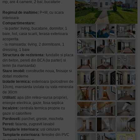
mp, are 4 camere, 2 bai, bucatarie .
Regimul de inaltime:
P+M, cu scara
interioara
Compartimentare:
- la parter: living, bucatarie, dormitor, 1
baie, hol, casa scarii, terasa exterioara
acoperita
- la mansarda: living, 2 dormitoare, 1
dressing, 1 baie
Structura de rezistenta:
fundatie si placa
din beton, pereti din BCA (la parter) si
lemn (la mansarda)
Stare imobil:
constructie noua, finisaje si
dotari moderne
Izolatie termica:
exterioara (polostiren de
10cm), mansarda izolata cu vata minerala
de 30cm
Utilitati:
apa (din retea+sursa proprie),
energie electrica, gaze, fosa septica
Incalzire:
centrala termica proprie cu
gaze si calorifere
Pardoseli:
parchet, gresie, mocheta
Pereti:
faianta, zugravit lavabil
Tamplarie interioara:
usi celulare
Tamplarie exterioara:
ferestre din PVC