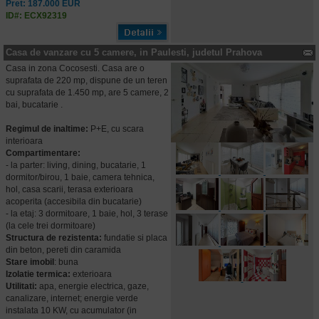
Pret: 187.000 EUR
ID#: ECX92319
Casa de vanzare cu 5 camere, in Paulesti, judetul Prahova
Casa in zona Cocosesti. Casa are o
suprafata de 220 mp, dispune de un teren
cu suprafata de 1.450 mp, are 5 camere, 2
bai, bucatarie .
Regimul de inaltime:
P+E, cu scara
interioara
Compartimentare:
- la parter: living, dining, bucatarie, 1
dormitor/birou, 1 baie, camera tehnica,
hol, casa scarii, terasa exterioara
acoperita (accesibila din bucatarie)
- la etaj: 3 dormitoare, 1 baie, hol, 3 terase
(la cele trei dormitoare)
Structura de rezistenta:
fundatie si placa
din beton, pereti din caramida
Stare imobil
: buna
Izolatie termica:
exterioara
Utilitati:
apa, energie electrica, gaze,
canalizare, internet; energie verde
instalata 10 KW, cu acumulator (in