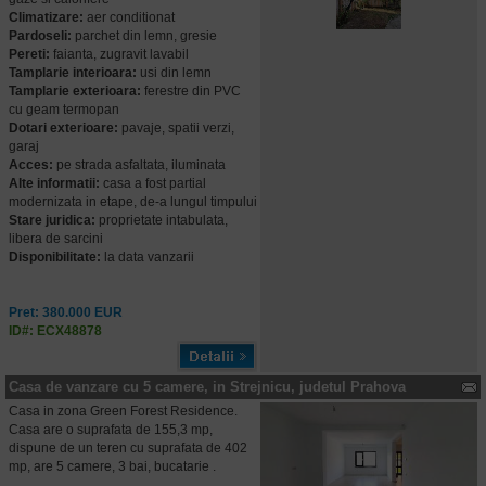
Climatizare:
aer conditionat
Pardoseli:
parchet din lemn, gresie
Pereti:
faianta, zugravit lavabil
Tamplarie interioara:
usi din lemn
Tamplarie exterioara:
ferestre din PVC
cu geam termopan
Dotari exterioare:
pavaje, spatii verzi,
garaj
Acces:
pe strada asfaltata, iluminata
Alte informatii:
casa a fost partial
modernizata in etape, de-a lungul timpului
Stare juridica:
proprietate intabulata,
libera de sarcini
Disponibilitate:
la data vanzarii
Pret: 380.000 EUR
ID#: ECX48878
Casa de vanzare cu 5 camere, in Strejnicu, judetul Prahova
Casa in zona Green Forest Residence.
Casa are o suprafata de 155,3 mp,
dispune de un teren cu suprafata de 402
mp, are 5 camere, 3 bai, bucatarie .