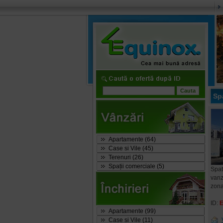
Spa
Apartamente (64)
Case si Vile (45)
Terenuri (26)
Spații comerciale (5)
Spati
vanz
zon
ID:
Apartamente (99)
Case si Vile (11)