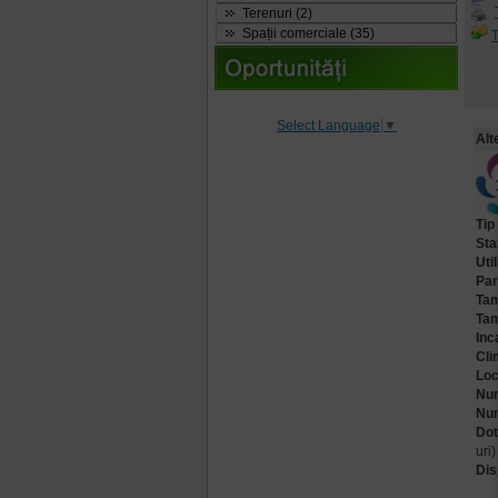
Terenuri (2)
Spații comerciale (35)
T
Select Language
▼
Alt
Tip
Sta
Util
Par
Tam
Tam
Inc
Cli
Loc
Num
Num
Dot
uri)
Dis