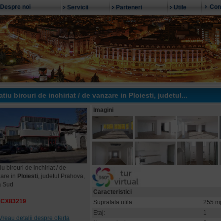
Despre noi
Con
Servicii
Parteneri
Utile
tiu birouri de inchiriat / de vanzare in
Ploiesti
, judetul...
Imagini
u birouri de inchiriat / de
are in
Ploiesti
, judetul Prahova,
a Sud
Caracteristici
ECX83219
Suprafata utila:
255 m
Etaj:
1
Vreau detalii despre oferta