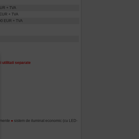
EUR + TVA
 EUR + TVA
00 EUR + TVA
 utilitati separate
umente
●
sistem de iluminat economic (cu LED-