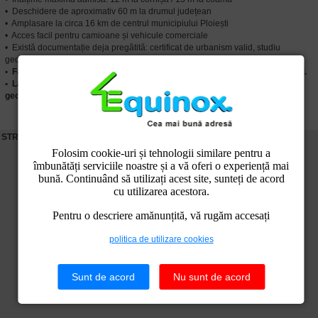
• Deschidere de aproximativ 60 m la drumul județean
• Amplasare la circa 16 km de centrul municipiului Ploiești
• Acces facil pentru camioane și vehicule comerciale
• Există documentație deja pregătită: certificat de urbanism valid, studiu
geotehnic, ridicare topografică
• Facturarea se poate face cu taxare inversă pentru TVA, în condițiile Legii.
•
La cerere, putem pune la dispoziție certificatul de urbanism și studiul
geotehnic.
STREET VIEW:
Folosim cookie-uri și tehnologii similare pentru a
îmbunătăți serviciile noastre și a vă oferi o experiență mai
bună. Continuând să utilizați acest site, sunteți de acord
cu utilizarea acestora.
Pentru o descriere amănunțită, vă rugăm accesați
politica de utilizare cookies
Sunt de acord
Nu sunt de acord