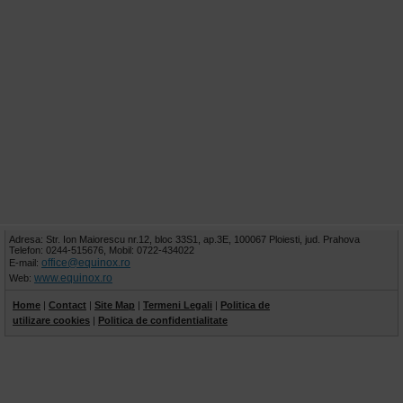
Adresa: Str. Ion Maiorescu nr.12, bloc 33S1, ap.3E, 100067 Ploiesti, jud. Prahova
Telefon: 0244-515676, Mobil: 0722-434022
office@equinox.ro
E-mail:
www.equinox.ro
Web:
Home
|
Contact
|
Site Map
|
Termeni Legali
|
Politica de
utilizare cookies
|
Politica de confidentialitate