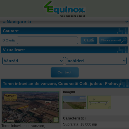
Cautare:
ID Ofertă:
Vizualizare:
Contact
Teren intravilan de vanzare,
Cocorastii Colt
, judetul Prahova
Imagini
Caracteristici
Suprafata:
18.000 mp
Teren intravilan de vanzare,