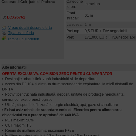
Categorie
Cocorastii Colt
, judetul Prahova
intravilan
teren:
Front
61 m
ID:
ECX95761
stradal:
La sosea:
1 m
Vreau detalii despre oferta
Pret mp:
9,5 EUR + TVA negociabil
Tipareste oferta
Pret:
171.000 EUR + TVA negociabil
Trimite unui prieten
Alte informatii
OFERTA EXCLUSIVA. COMISION ZERO PENTRU CUMPARATOR
• Destinație urbanistică: zonă industrială și de depozitare
• Acces din DJ 104 și dintr-un drum secundar de exploatare, la mică distanță de
DN 1A
• Potrivit pentru: hală industrială, depozit, unitate de producție nepoluantă,
servicii conexe, proiect logistic
• Utilități disponibile în zonă: energie electrică, apă, gaze și canalizare
•
Există aviz tehnic de racordare emis de Electrica pentru alimentarea
obiectivului cu o putere aprobată de 440 kVA
• POT maxim: 50%
• CUT maxim: 1,5
• Regim de înălțime admis: maximum P+2E
• Înălțime maximă admisă: 12 m la cornișă / 15 m la coamă